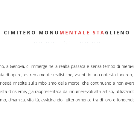
CIMITERO MONU
MENTALE STA
GLIENO
no, a Genova, ci immerge nella realtà passata e senza tempo di meravig
a di opere, estremamente realistiche, viventi in un contesto funereo, sia
sità irrisolte sul simbolismo della morte, che continuano a non avere
ista d’insieme, già rappresentata da innumerevoli altri artisti, utilizzand
o, dinamica, vitalità, avvicinandoli ulteriormente tra di loro e fondend