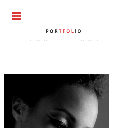
POR
TFOL
IO